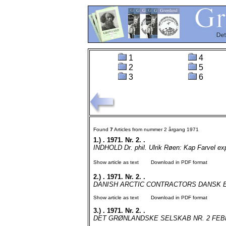
1
4
2
5
3
6
Found
7
Articles from nummer 2 årgang 1971
1.)
. 1971. Nr. 2. .
INDHOLD Dr. phil. Ulrik Røen: Kap Farvel ex
Show article as text
Download in PDF format
2.)
. 1971. Nr. 2. .
DANISH ARCTIC CONTRACTORS DANSK E
Show article as text
Download in PDF format
3.)
. 1971. Nr. 2. .
DET GRØNLANDSKE SELSKAB NR. 2 FEBRU