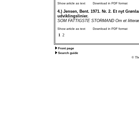
Show article as text
Download in PDF format
4.)
Jensen, Bent. 1971. Nr. 2. Et nyt Grønla
udviklingslinier.
SOM FATTIGSTE STORMAND Om et litterært p
Show article as text
Download in PDF format
1
2
Front page
Search guide
© The