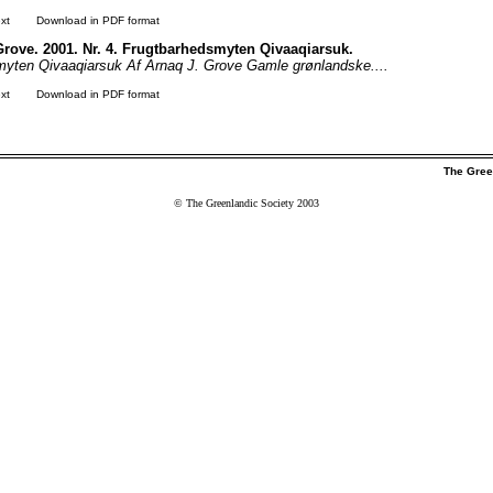
xt
Download in PDF format
Grove. 2001. Nr. 4. Frugtbarhedsmyten Qivaaqiarsuk.
yten Qivaaqiarsuk Af Arnaq J. Grove Gamle grønlandske....
xt
Download in PDF format
The Gree
© The Greenlandic Society 2003