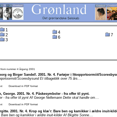
1
4
2
7
6
3
s from nummer 4 årgang 2001
org og Birger Sandel!. 2001. Nr. 4. Fartøjer i Ittoqqortoormiit/Scoresby
oqqortoormiit/Scoresbysund Et tilbageblik over 75 års....
xt
Download in PDF format
 George. 2001. Nr. 4. Påskesymboler - fra offer til pynt.
 - fra offer til pynt Af George Nellemann Dette skal handle om....
xt
Download in PDF format
gitte. 2001. Nr. 4. Krop og klæ'r: Bare ben og kamikker i ældre inuit-kild
 Bare ben og kamikker i ældre inuit-kilder Af Bkgitte Sonne....