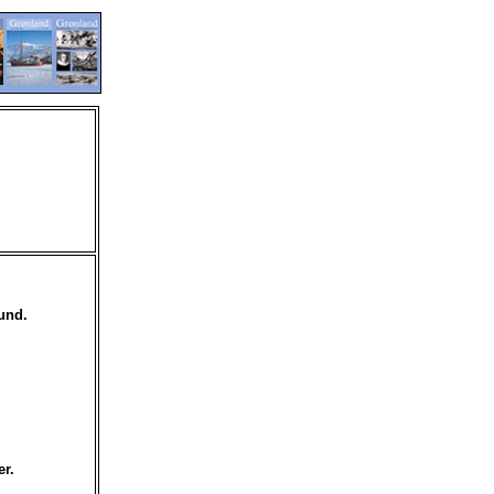
sund.
er.