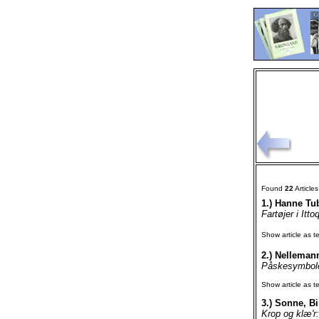
Found
22
Article
1.)
Hanne Tub
Fartøjer i Itt
Show article as te
2.)
Nellemann,
Påskesymboler
Show article as te
3.)
Sonne, Bir
Krop og klæ'r: