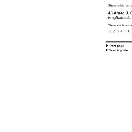
Show article as te
4.)
Arnaq J. 
Frugtbarhedsm
Show article as te
1
2
3
4
5
6
Front page
Search guide