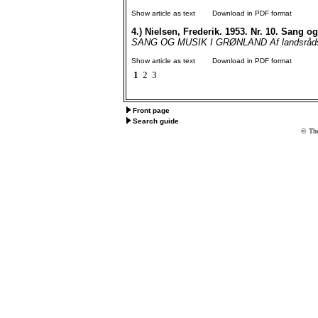
Show article as text
Download in PDF format
4.)
Nielsen, Frederik. 1953. Nr. 10. Sang o
SANG OG MUSIK I GRØNLAND Af landsrådsmed
Show article as text
Download in PDF format
1
2
3
Front page
Search guide
© The