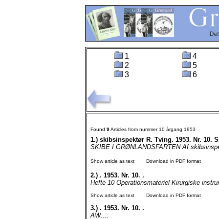
1
4
2
5
3
6
Found
9
Articles from nummer 10 årgang 1953
1.)
skibsinspektør R. Tving. 1953. Nr. 1
SKIBE I GRØNLANDSFARTEN Af skibsinspek
Show article as text
Download in PDF format
2.)
. 1953. Nr. 10. .
Hefte 10 Operationsmateriel Kirurgiske instr
Show article as text
Download in PDF format
3.)
. 1953. Nr. 10. .
AW....