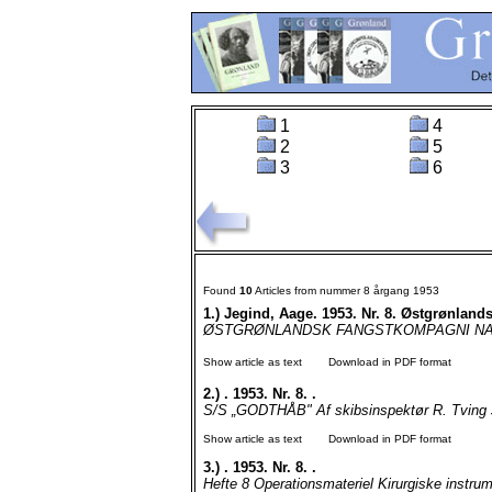
1
4
2
5
3
6
Found
10
Articles from nummer 8 årgang 1953
1.)
Jegind, Aage. 1953. Nr. 8. Østgrønlan
ØSTGRØNLANDSK FANGSTKOMPAGNI NANOK A/S
Show article as text
Download in PDF format
2.)
. 1953. Nr. 8. .
S/S „GODTHÅB" Af skibsinspektør R. Tving JT
Show article as text
Download in PDF format
3.)
. 1953. Nr. 8. .
Hefte 8 Operationsmateriel Kirurgiske instru