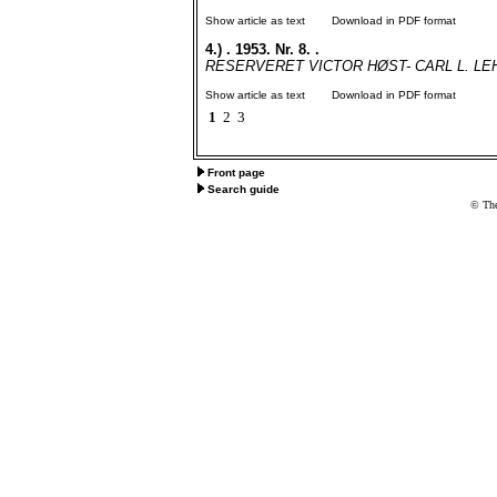
Show article as text
Download in PDF format
4.)
. 1953. Nr. 8. .
RESERVERET VICTOR HØST- CARL L. LE
Show article as text
Download in PDF format
1
2
3
Front page
Search guide
© The