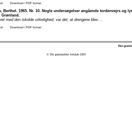
kst
Download i PDF format
 Berthel. 1965. Nr. 10. Nogle undersøgelser angående tordenvejrs og ly
i Grønland.
ret med den iskolde virkelighed, var det, at drengene blev....
kst
Download i PDF format
Det grøn
© Det grønlandske Selskab 2003