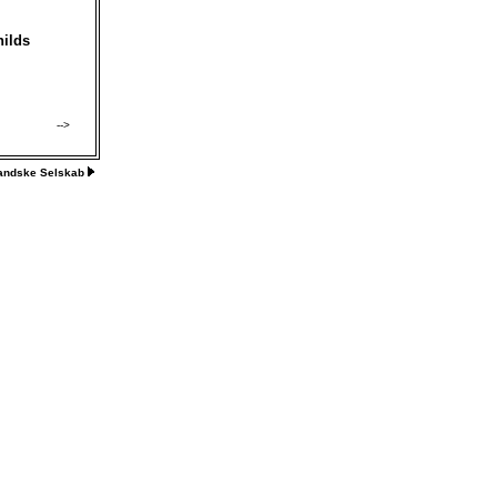
nilds
-->
landske Selskab