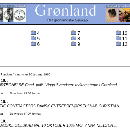
4
7
10
5
8
11
6
9
12
t
7
artikler fra nummer 10 årgang 1965
 10. .
EGNELSE Cand. polit. Viggo Svendsen: Indkomsterne i Grønland....
kst
Download i PDF format
 10. .
TIC CONTRACTORS DANSK ENTREPRENØRSELSKAB CHRISTIAN....
kst
Download i PDF format
 10. .
NDSKE SELSKAB NR. 10 OKTOBER 1965 M/S -ANNA NIELSEN....