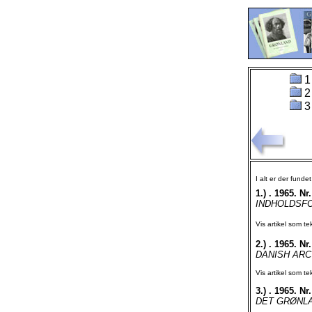
1
2
3
I alt er der funde
1.)
. 1965. Nr.
INDHOLDSFORT
Vis artikel som te
2.)
. 1965. Nr.
DANISH ARC
Vis artikel som te
3.)
. 1965. Nr.
DET GRØNLA