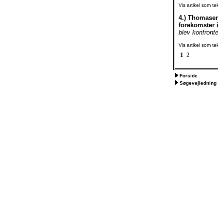
Vis artikel som te
4.)
Thomasen,
forekomster 
blev konfronte
Vis artikel som te
1
2
Forside
Søgevejledning