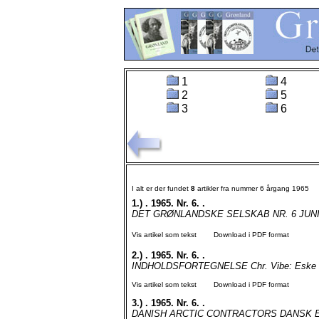
1
4
2
5
3
6
I alt er der fundet
8
artikler fra nummer 6 årgang 1965
1.)
. 1965. Nr. 6. .
DET GRØNLANDSKE SELSKAB NR. 6 JUNI 1
Vis artikel som tekst
Download i PDF format
2.)
. 1965. Nr. 6. .
INDHOLDSFORTEGNELSE Chr. Vibe: Eske Br
Vis artikel som tekst
Download i PDF format
3.)
. 1965. Nr. 6. .
DANISH ARCTIC CONTRACTORS DANSK E