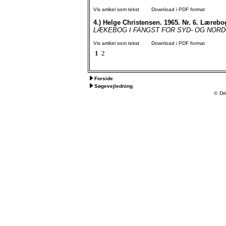
Vis artikel som tekst
Download i PDF format
4.)
Helge Christensen. 1965. Nr. 6. Lærebo
LÆKEBOG I FANGST FOR SYD- OG NORDGRØ
Vis artikel som tekst
Download i PDF format
1
2
Forside
Søgevejledning
© Det