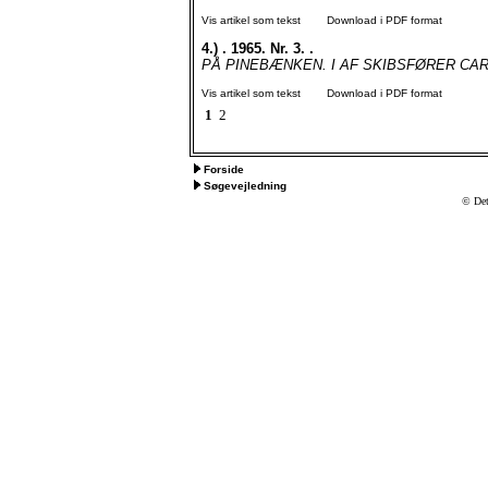
Vis artikel som tekst
Download i PDF format
4.)
. 1965. Nr. 3. .
PÅ PINEBÆNKEN. I AF SKIBSFØRER CAR
Vis artikel som tekst
Download i PDF format
1
2
Forside
Søgevejledning
© Det