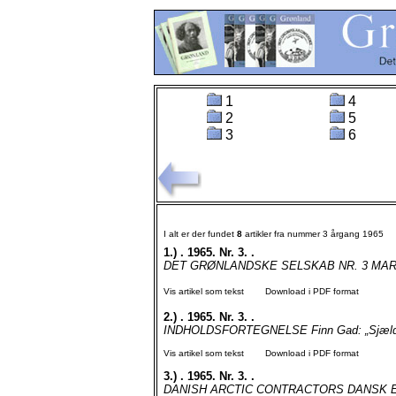
1
4
2
5
3
6
I alt er der fundet
8
artikler fra nummer 3 årgang 1965
1.)
. 1965. Nr. 3. .
DET GRØNLANDSKE SELSKAB NR. 3 MARTS 1
Vis artikel som tekst
Download i PDF format
2.)
. 1965. Nr. 3. .
INDHOLDSFORTEGNELSE Finn Gad: „Sjældent f
Vis artikel som tekst
Download i PDF format
3.)
. 1965. Nr. 3. .
DANISH ARCTIC CONTRACTORS DANSK E