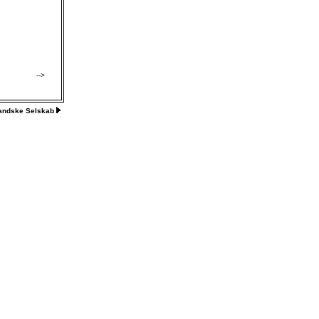
-->
landske Selskab