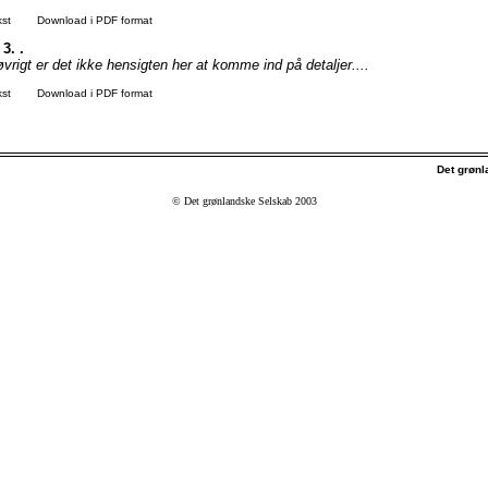
kst
Download i PDF format
 3. .
 løvrigt er det ikke hensigten her at komme ind på detaljer....
kst
Download i PDF format
Det grøn
© Det grønlandske Selskab 2003