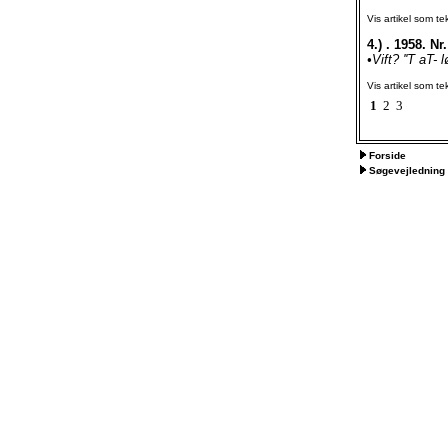
Vis artikel som te
4.)
. 1958. Nr.
•Vift? ''T aT-
Vis artikel som te
1
2
3
Forside
Søgevejledning