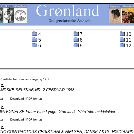
4
7
10
5
8
11
6
9
12
t
8
artikler fra nummer 2 årgang 1958
 2. .
NDSKE SELSKAB NR. 2 FEBRUAR 1958....
kst
Download i PDF format
 2. .
EGNELSE Frater Finn Lynge: Grønlands YåtoTske middelalder....
kst
Download i PDF format
 2. .
TIC CONTRACTORS CHRISTIANI & NIELSEN, DANSK AKTS. HØJGAARD..