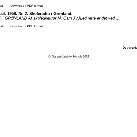
kst
Download i PDF format
el. 1958. Nr. 2. Skoleradio i Grønland.
 GRØNLAND Af skoledirektør M. Garn JVJLed rette er det ved....
kst
Download i PDF format
Det grøn
© Det grønlandske Selskab 2003