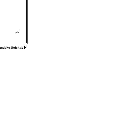
-->
landske Selskab