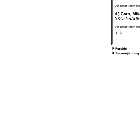
Vis artikel som te
4.)
Garn, Mika
SKOLERADIO I
Vis artikel som te
1
2
Forside
Søgevejledning