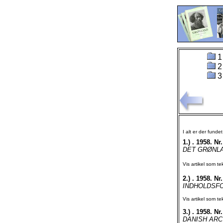
1
2
3
I alt er der funde
1.)
. 1958. Nr.
DET GRØNLA
Vis artikel som te
2.)
. 1958. Nr.
INDHOLDSFORT
Vis artikel som te
3.)
. 1958. Nr.
DANISH ARC