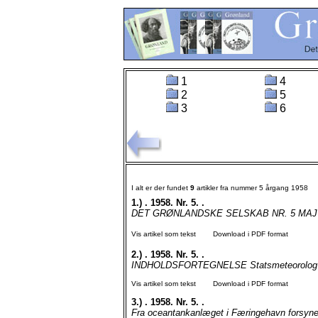
1
4
2
5
3
6
I alt er der fundet
9
artikler fra nummer 5 årgang 1958
1.)
. 1958. Nr. 5. .
DET GRØNLANDSKE SELSKAB NR. 5 MAJ 195
Vis artikel som tekst
Download i PDF format
2.)
. 1958. Nr. 5. .
INDHOLDSFORTEGNELSE Statsmeteorolog Joh
Vis artikel som tekst
Download i PDF format
3.)
. 1958. Nr. 5. .
Fra oceantankanlæget i Færingehavn forsyner 