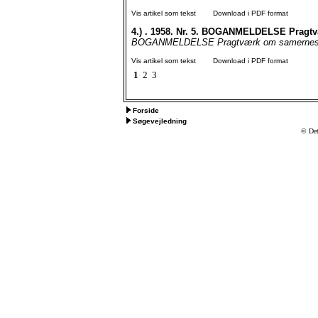
Vis artikel som tekst
Download i PDF format
4.)
. 1958. Nr. 5. BOGANMELDELSE Pragtv
BOGANMELDELSE Pragtværk om samernes kul
Vis artikel som tekst
Download i PDF format
1
2
3
Forside
Søgevejledning
© Det