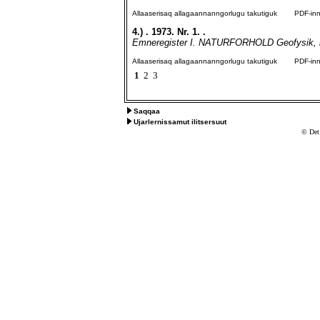
Allaaserisaq allagaannanngorlugu takutiguk
PDF-inngo
4.)
. 1973. Nr. 1. .
Emneregister I. NATURFORHOLD Geofysik, he
Allaaserisaq allagaannanngorlugu takutiguk
PDF-inngo
1
2
3
Saqqaa
Ujarlernissamut ilitsersuut
© Det