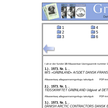
1
4
2
5
3
6
I alt er der fundet
10
Allaaserisat Uanngaanniit nummer 
1.)
. 1973. Nr. 1. .
M/S »GRØNLAND« A/SDET DANSK-FRANSK
Allaaserisaq allagaannanngorlugu takutiguk
PDF-inngo
2.)
. 1973. Nr. 1. .
TIDSSKRIFTET GRØNLAND Udgivet af DET
Allaaserisaq allagaannanngorlugu takutiguk
PDF-inngo
3.)
. 1973. Nr. 1. .
DANISH ARCTIC CONTRACTORS DANSK E