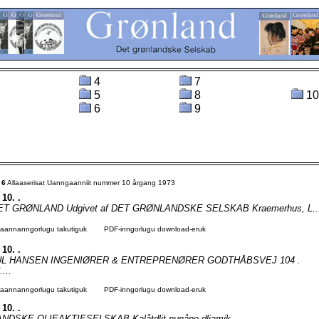
4
7
5
8
10
6
9
t
6
Allaaserisat Uanngaanniit nummer 10 årgang 1973
 10. .
T GRØNLAND Udgivet af DET GRØNLANDSKE SELSKAB Kraemerhus, L...
agaannanngorlugu takutiguk
PDF-inngorlugu download-eruk
 10. .
JUL HANSEN INGENIØRER & ENTREPRENØRER GODTHÅBSVEJ 104 .
...
agaannanngorlugu takutiguk
PDF-inngorlugu download-eruk
 10. .
DSKE OLIEAKTIESELSKAB Kalåtdlit-nunåne dliamik....