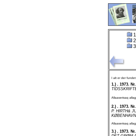
1
2
3
I alt er der funde
1.)
. 1973. Nr.
TIDSSKRIFTE
Allaaserisaq all
2.)
. 1973. Nr.
P. HIRTH& 
KØBENHAVN.
Allaaserisaq all
3.)
. 1973. Nr.
DET GRØNLAN