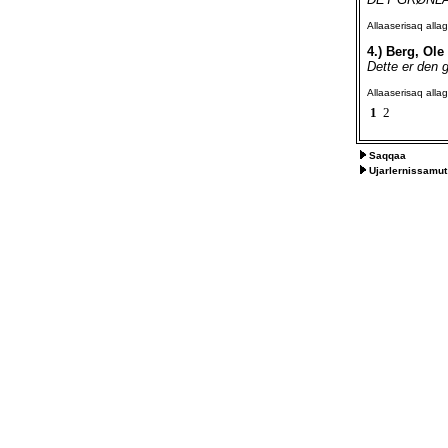
Allaaserisaq all
4.)
Berg, Ole 
Dette er den 
Allaaserisaq all
1
2
Saqqaa
Ujarlernissamut 