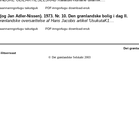
agaannanngorlugu takutiguk
PDF-inngorlugu download-eruk
(og Jan Adler-Nissen). 1973. Nr. 10. Den grønlandske bolig i dag II.
grønlandske oversættelse af Hans Jacobis artikel 'UsukutaK1....
agaannanngorlugu takutiguk
PDF-inngorlugu download-eruk
Det grønl
ilitsersuut
© Det grønlandske Selskabi 2003