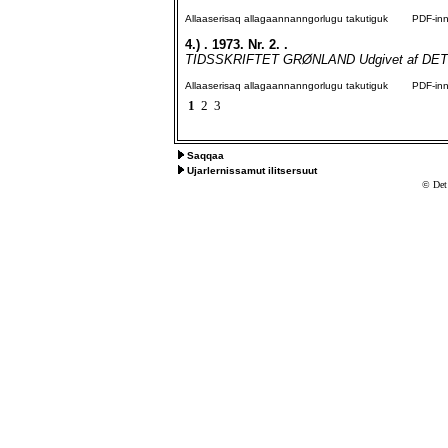
Allaaserisaq allagaannanngorlugu takutiguk
PDF-inngo
4.)
. 1973. Nr. 2. .
TIDSSKRIFTET GRØNLAND Udgivet af DET
Allaaserisaq allagaannanngorlugu takutiguk
PDF-inngo
1
2
3
Saqqaa
Ujarlernissamut ilitsersuut
© Det