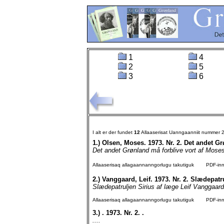
1
4
2
5
3
6
I alt er der fundet
12
Allaaserisat Uanngaanniit nummer 
1.)
Olsen, Moses. 1973. Nr. 2. Det andet Gr
Det andet Grønland må forblive vort af Moses
Allaaserisaq allagaannanngorlugu takutiguk
PDF-inngo
2.)
Vanggaard, Leif. 1973. Nr. 2. Slædepatru
Slædepatruljen Sirius af læge Leif Vanggaard
Allaaserisaq allagaannanngorlugu takutiguk
PDF-inngo
3.)
. 1973. Nr. 2. .
....