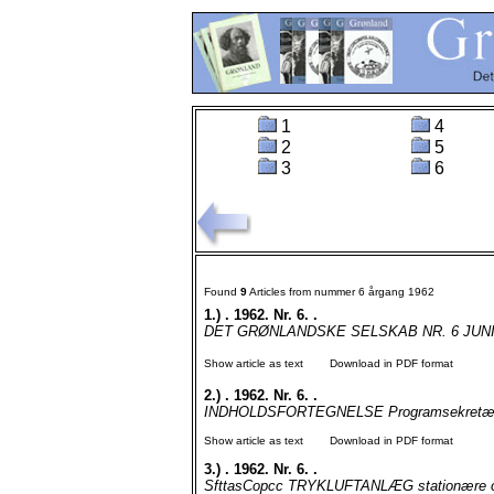
1
4
2
5
3
6
Found
9
Articles from nummer 6 årgang 1962
1.)
. 1962. Nr. 6. .
DET GRØNLANDSKE SELSKAB NR. 6 JUNI 19
Show article as text
Download in PDF format
2.)
. 1962. Nr. 6. .
INDHOLDSFORTEGNELSE Programsekretær Knu
Show article as text
Download in PDF format
3.)
. 1962. Nr. 6. .
SfttasCopcc TRYKLUFTANLÆG stationære og tr