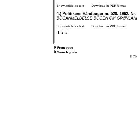
Show article as text
Download in PDF format
4.)
Politikens Håndbøger nr. 529. 1962. Nr
BOGANMELDELSE BOGEN OM GRØNLAND Politi
Show article as text
Download in PDF format
1
2
3
Front page
Search guide
© The