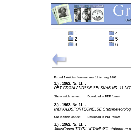
1
4
2
5
3
6
Found
8
Articles from nummer 11 årgang 1962
1.)
. 1962. Nr. 11. .
DET GRØNLANDSKE SELSKAB NR. 11 NOVEM
Show article as text
Download in PDF format
2.)
. 1962. Nr. 11. .
INDHOLDSFORTEGNELSE Statsmeteorolog Joh
Show article as text
Download in PDF format
3.)
. 1962. Nr. 11. .
JltlasCopco TRYKLUFTANLÆG stationære og tra