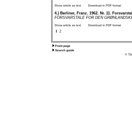
Show article as text
Download in PDF format
4.)
Berliner, Franz. 1962. Nr. 11. Forsvarst
FORSVARSTALE FOR DEN GRØNLANDSKE NATUR
Show article as text
Download in PDF format
1
2
Front page
Search guide
© The