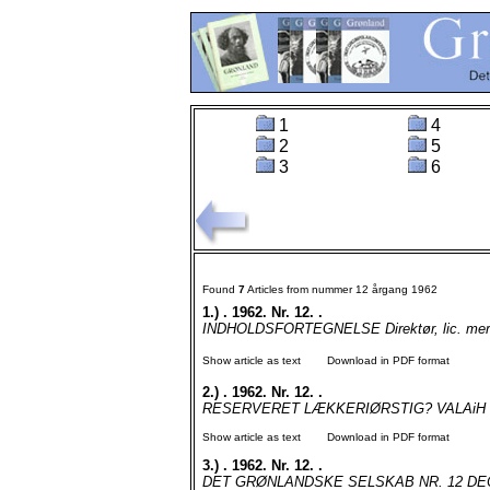
1
4
2
5
3
6
Found
7
Articles from nummer 12 årgang 1962
1.)
. 1962. Nr. 12. .
INDHOLDSFORTEGNELSE Direktør, lic. mere.
Show article as text
Download in PDF format
2.)
. 1962. Nr. 12. .
RESERVERET LÆKKERIØRSTIG? VALAiH F
Show article as text
Download in PDF format
3.)
. 1962. Nr. 12. .
DET GRØNLANDSKE SELSKAB NR. 12 DEC