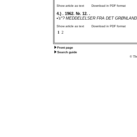
Show article as text
Download in PDF format
4.)
. 1962. Nr. 12. .
•'s*? MEDDELELSER FRA DET GRØNLANDSKE
Show article as text
Download in PDF format
1
2
Front page
Search guide
© The