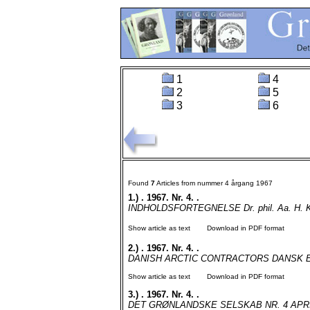
1
4
2
5
3
6
Found
7
Articles from nummer 4 årgang 1967
1.)
. 1967. Nr. 4. .
INDHOLDSFORTEGNELSE Dr. phil. Aa. H. Kamp
Show article as text
Download in PDF format
2.)
. 1967. Nr. 4. .
DANISH ARCTIC CONTRACTORS DANSK E
Show article as text
Download in PDF format
3.)
. 1967. Nr. 4. .
DET GRØNLANDSKE SELSKAB NR. 4 APRIL 1967