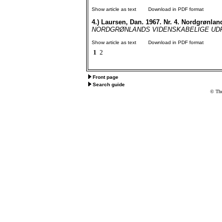
Show article as text
Download in PDF format
4.)
Laursen, Dan. 1967. Nr. 4. Nordgrønlan
NORDGRØNLANDS VIDENSKABELIGE UDFORS
Show article as text
Download in PDF format
1
2
Front page
Search guide
© The