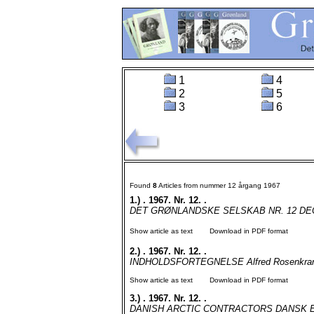
1
4
2
5
3
6
Found
8
Articles from nummer 12 årgang 1967
1.)
. 1967. Nr. 12. .
DET GRØNLANDSKE SELSKAB NR. 12 DECE
Show article as text
Download in PDF format
2.)
. 1967. Nr. 12. .
INDHOLDSFORTEGNELSE Alfred Rosenkrantz:
Show article as text
Download in PDF format
3.)
. 1967. Nr. 12. .
DANISH ARCTIC CONTRACTORS DANSK E