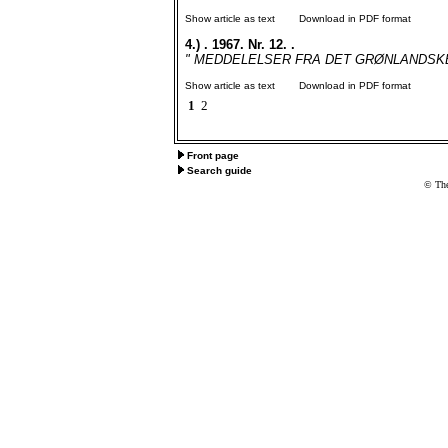
Show article as text
Download in PDF format
4.)
. 1967. Nr. 12. .
" MEDDELELSER FRA DET GRØNLANDSKE SEL
Show article as text
Download in PDF format
1
2
Front page
Search guide
© The