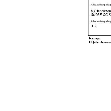
Allaaserisaq all
4.)
Henriksen,
SKOLE OG KUL
Allaaserisaq all
1
2
Saqqaa
Ujarlernissamut 