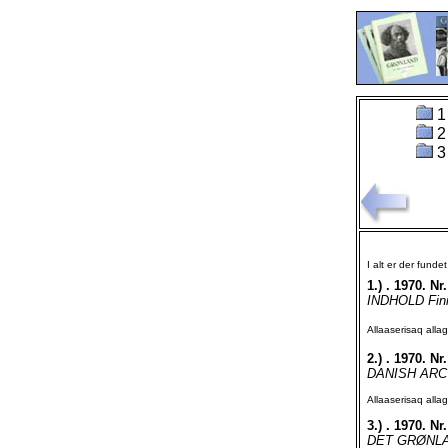
1
2
3
I alt er der funde
1.)
. 1970. Nr.
INDHOLD Finn 
Allaaserisaq all
2.)
. 1970. Nr.
DANISH ARC
Allaaserisaq all
3.)
. 1970. Nr.
DET GRØNLA