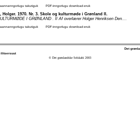
agaannanngorlugu takutiguk
PDF-inngorlugu download-eruk
 Holger. 1970. Nr. 3. Skole og kulturmøde i Grønland II.
TURMØDE I GRØNLAND . II Af overlærer Holger Henriksen Den....
agaannanngorlugu takutiguk
PDF-inngorlugu download-eruk
Det grønl
ilitsersuut
© Det grønlandske Selskabi 2003