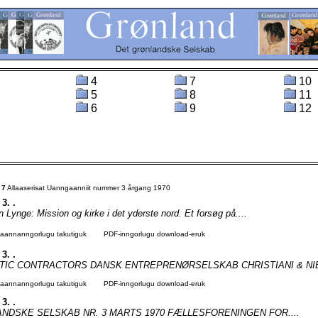
4
7
10
5
8
11
6
9
12
t
7
Allaaserisat Uanngaanniit nummer 3 årgang 1970
 3. .
Lynge: Mission og kirke i det yderste nord. Et forsøg på....
agaannanngorlugu takutiguk
PDF-inngorlugu download-eruk
 3. .
TIC CONTRACTORS DANSK ENTREPRENØRSELSKAB CHRISTIANI & NIE
agaannanngorlugu takutiguk
PDF-inngorlugu download-eruk
 3. .
NDSKE SELSKAB NR. 3 MARTS 1970 FÆLLESFORENINGEN FOR....