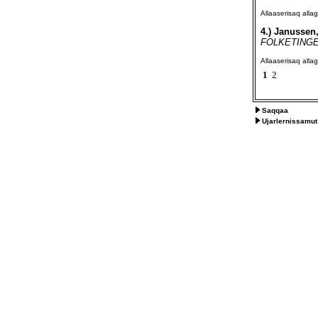
Allaaserisaq all
4.)
Janussen, 
FOLKETINGET
Allaaserisaq all
1
2
Saqqaa
Ujarlernissamut 