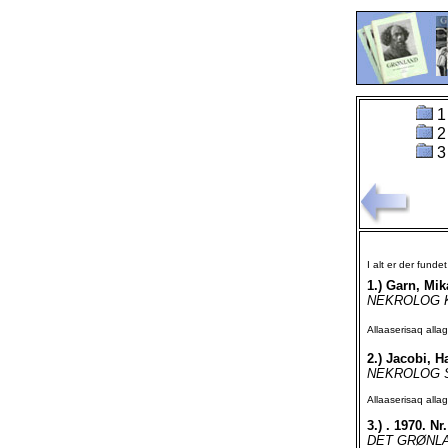
1
2
3
I alt er der funde
1.)
Garn, Mika
NEKROLOG KAT
Allaaserisaq all
2.)
Jacobi, H
NEKROLOG SI
Allaaserisaq all
3.)
. 1970. Nr.
DET GRØNLAN