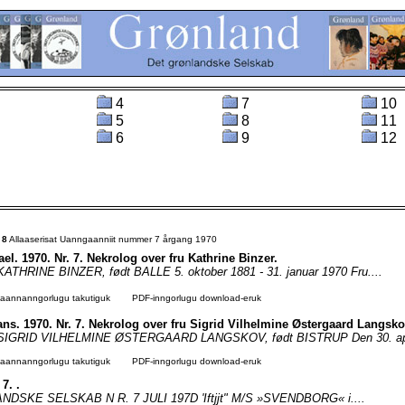
4
7
10
5
8
11
6
9
12
t
8
Allaaserisat Uanngaanniit nummer 7 årgang 1970
el. 1970. Nr. 7. Nekrolog over fru Kathrine Binzer.
HRINE BINZER, født BALLE 5. oktober 1881 - 31. januar 1970 Fru....
agaannanngorlugu takutiguk
PDF-inngorlugu download-eruk
ans. 1970. Nr. 7. Nekrolog over fru Sigrid Vilhelmine Østergaard Langsko
GRID VILHELMINE ØSTERGAARD LANGSKOV, født BISTRUP Den 30. apri
agaannanngorlugu takutiguk
PDF-inngorlugu download-eruk
 7. .
DSKE SELSKAB N R. 7 JULI 197D 'Iftjjt" M/S »SVENDBORG« i....