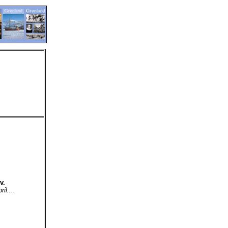
v.
l....