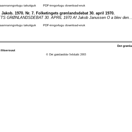
agaannanngorlugu takutiguk
PDF-inngorlugu download-eruk
Jakob. 1970. Nr. 7. Folketingets grønlandsdebat 30. april 1970.
S GRØNLANDSDEBAT 30. APRIL 1970 Af Jakob Janussen O a blev den...
agaannanngorlugu takutiguk
PDF-inngorlugu download-eruk
Det grønl
ilitsersuut
© Det grønlandske Selskabi 2003