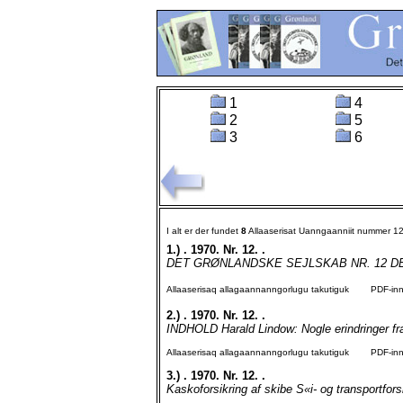
1
4
2
5
3
6
I alt er der fundet
8
Allaaserisat Uanngaanniit nummer 1
1.)
. 1970. Nr. 12. .
DET GRØNLANDSKE SEJLSKAB NR. 12 DE
Allaaserisaq allagaannanngorlugu takutiguk
PDF-inngo
2.)
. 1970. Nr. 12. .
INDHOLD Harald Lindow: Nogle erindringer fra
Allaaserisaq allagaannanngorlugu takutiguk
PDF-inngo
3.)
. 1970. Nr. 12. .
Kaskoforsikring af skibe S«i- og transportforsi