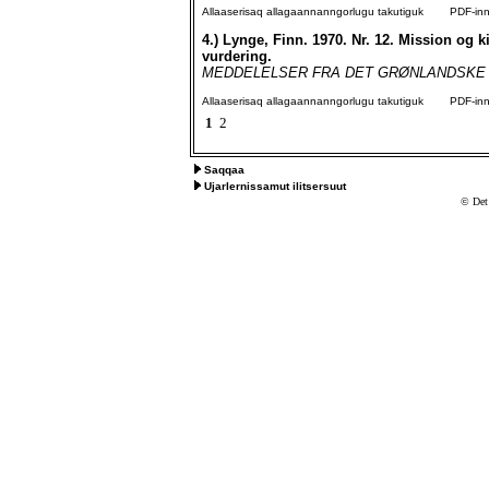
Allaaserisaq allagaannanngorlugu takutiguk
PDF-inngo
4.)
Lynge, Finn. 1970. Nr. 12. Mission og k
vurdering.
MEDDELELSER FRA DET GRØNLANDSKE SELSK
Allaaserisaq allagaannanngorlugu takutiguk
PDF-inngo
1
2
Saqqaa
Ujarlernissamut ilitsersuut
© Det