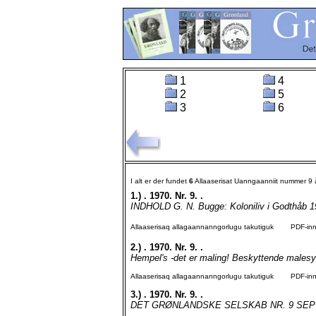
1
4
2
5
3
6
I alt er der fundet
6
Allaaserisat Uanngaanniit nummer 9
1.)
. 1970. Nr. 9. .
INDHOLD G. N. Bugge: Koloniliv i Godthåb 190
Allaaserisaq allagaannanngorlugu takutiguk
PDF-inngo
2.)
. 1970. Nr. 9. .
Hempel's -det er maling! Beskyttende malesyst
Allaaserisaq allagaannanngorlugu takutiguk
PDF-inngo
3.)
. 1970. Nr. 9. .
DET GRØNLANDSKE SELSKAB NR. 9 SEPTEM