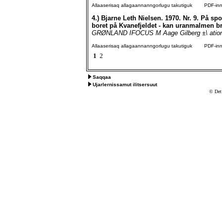
Allaaserisaq allagaannanngorlugu takutiguk
PDF-inngo
4.)
Bjarne Leth Nielsen. 1970. Nr. 9. På spo
boret på Kvanefjeldet - kan uranmalmen b
GRØNLAND IFOCUS M Aage Gilberg ±\ ational
Allaaserisaq allagaannanngorlugu takutiguk
PDF-inngo
1
2
Saqqaa
Ujarlernissamut ilitsersuut
© Det